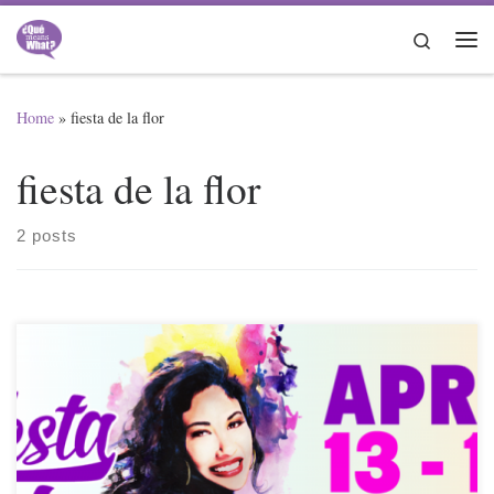
Skip to content
Search
Me
Home
»
fiesta de la flor
fiesta de la flor
2 posts