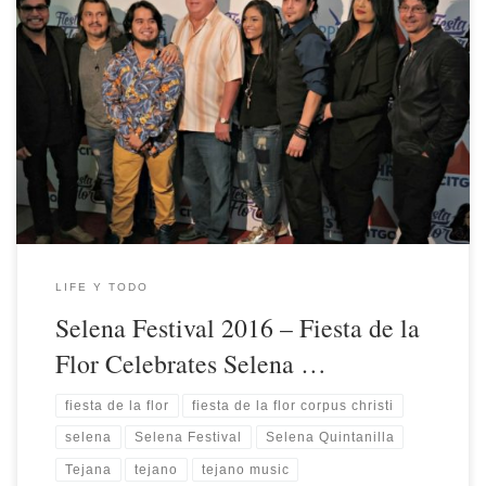
LIFE Y TODO
Selena Festival 2016 – Fiesta de la
Flor Celebrates Selena …
fiesta de la flor
fiesta de la flor corpus christi
selena
Selena Festival
Selena Quintanilla
Tejana
tejano
tejano music