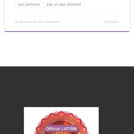
san antonio
say si san antonio
by
Melanie Mendez-Gonzales
Published